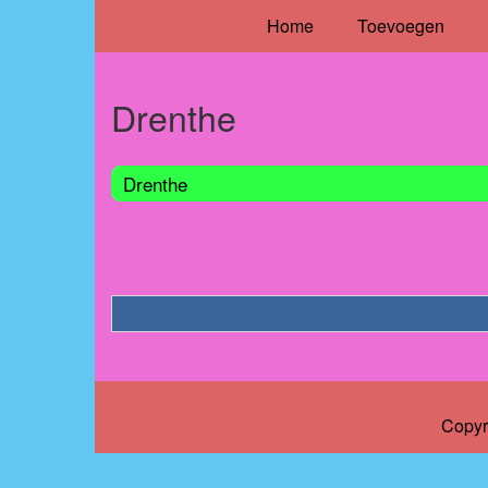
Home
Toevoegen
Drenthe
Drenthe
Copyr