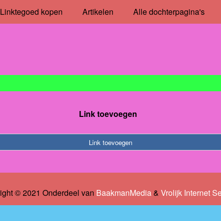
Linktegoed kopen
Artikelen
Alle dochterpagina's
Link toevoegen
Link toevoegen
ight © 2021 Onderdeel van
BaakmanMedia
&
Vrolijk Internet S